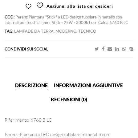
Aggiungi alla lista dei desideri
COD:
Perenz Piantana "Stick" a LED design tubolare in metallo con
interruttore touch dimmer Stick - 25W - 3000k Luce Calda 6760 B LC
TAG:
LAMPADE DA TERRA
,
MODERNO
,
TECNICO
CONDIVIDI SUI SOCIAL
DESCRIZIONE
INFORMAZIONI AGGIUNTIVE
RECENSIONI (0)
Riferimento: 6760 B LC
Perenz Piantana a LED design tubolare in metallo con