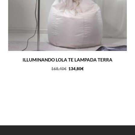
ILLUMINANDO LOLA TE LAMPADA TERRA
Il
Il
168,40
€
134,80
€
prezzo
prezzo
originale
attuale
era:
è:
168,40€.
134,80€.