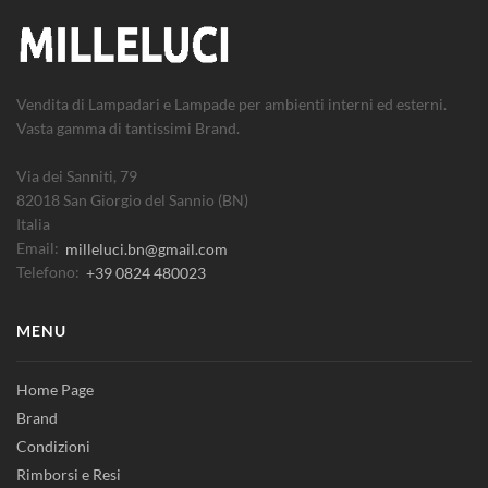
Vendita di Lampadari e Lampade per ambienti interni ed esterni.
Vasta gamma di tantissimi Brand.
Via dei Sanniti, 79
82018 San Giorgio del Sannio (BN)
Italia
Email:
milleluci.bn@gmail.com
Telefono:
+39 0824 480023
MENU
Home Page
Brand
Condizioni
Rimborsi e Resi